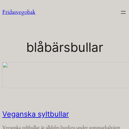
Hoppa
Fridasvegobak
till
innehåll
blåbärsbullar
Veganska syltbullar
Veganska syltbullar är alldeles ljuvliga under sommarhalvåret