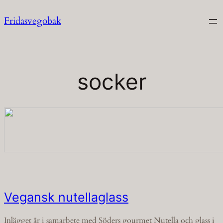
Hoppa
Fridasvegobak
till
innehåll
socker
Vegansk nutellaglass
Inlägget är i samarbete med Söders gourmet Nutella och glass i