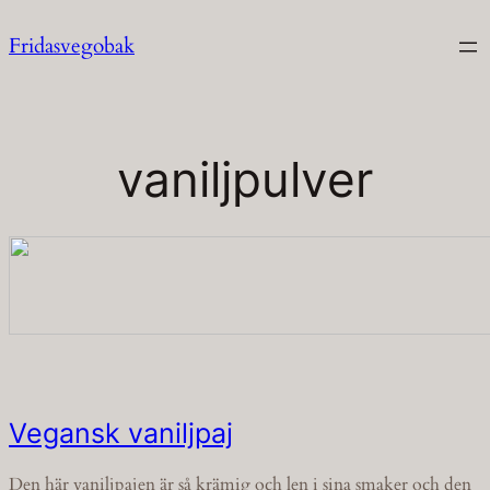
Hoppa
Fridasvegobak
till
innehåll
vaniljpulver
Vegansk vaniljpaj
Den här vaniljpajen är så krämig och len i sina smaker och den