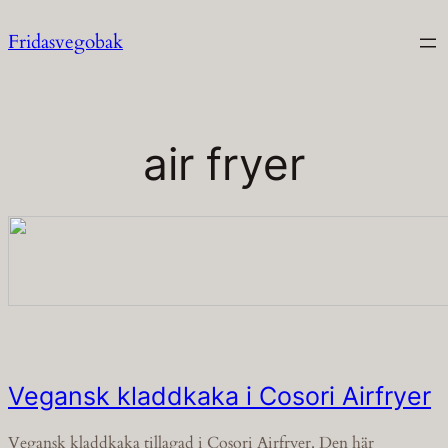
Hoppa
Fridasvegobak
till
innehåll
air fryer
Vegansk kladdkaka i Cosori Airfryer
Vegansk kladdkaka tillagad i Cosori Airfryer. Den här