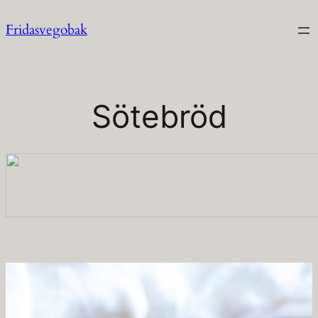
Hoppa
Fridasvegobak
till
innehåll
Sötebröd