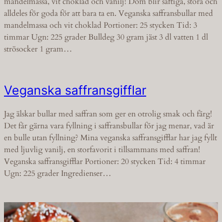
mandelmassa, vit choklad och vanilj! Dom blir saftiga, stora och
alldeles för goda för att bara ta en. Veganska saffransbullar med
mandelmassa och vit choklad Portioner: 25 stycken Tid: 3
timmar Ugn: 225 grader Bulldeg 30 gram jäst 3 dl vatten 1 dl
strösocker 1 gram…
Veganska saffransgifflar
Jag älskar bullar med saffran som ger en otrolig smak och färg!
Det får gärna vara fyllning i saffransbullar för jag menar, vad är
en bulle utan fyllning? Mina veganska saffransgifflar har jag fyllt
med ljuvlig vanilj, en storfavorit i tillsammans med saffran!
Veganska saffransgifflar Portioner: 20 stycken Tid: 4 timmar
Ugn: 225 grader Ingredienser…