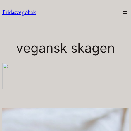
Hoppa
Fridasvegobak
till
innehåll
vegansk skagen