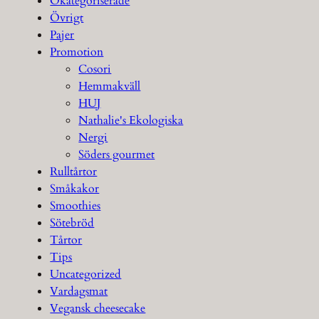
Okategoriserade
Övrigt
Pajer
Promotion
Cosori
Hemmakväll
HUJ
Nathalie's Ekologiska
Nergi
Söders gourmet
Rulltårtor
Småkakor
Smoothies
Sötebröd
Tårtor
Tips
Uncategorized
Vardagsmat
Vegansk cheesecake