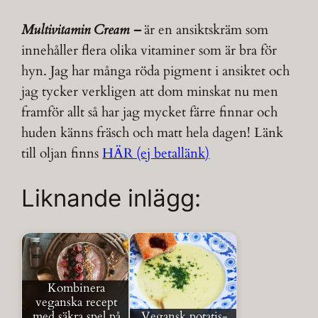
Multivitamin Cream –
är en ansiktskräm som
innehåller flera olika vitaminer som är bra för
hyn. Jag har många röda pigment i ansiktet och
jag tycker verkligen att dom minskat nu men
framför allt så har jag mycket färre finnar och
huden känns fräsch och matt hela dagen! Länk
till oljan finns
HÄR (ej betallänk)
Liknande inlägg:
Kombinera
veganska recept
med säkra spel på
Vegansk potatis-