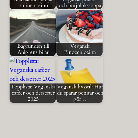
online casino
och purjolökssoppa
Bagrunden till
Vegansk
Ahlgrens bilar
Pinocchiotårta
Topplista: Veganska
Vegansk livsstil: Hur
caféer och desserter
du sparar pengar och
2025
gör…