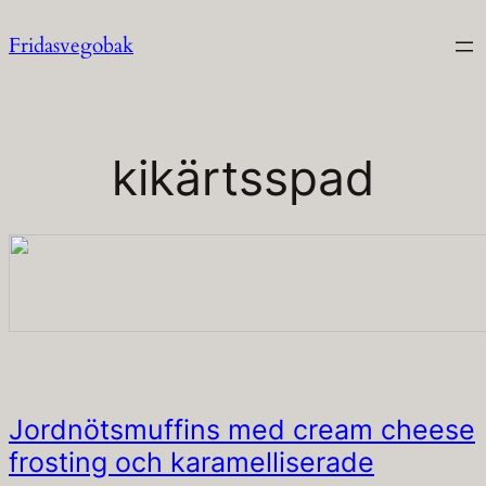
Hoppa
Fridasvegobak
till
innehåll
kikärtsspad
Jordnötsmuffins med cream cheese
frosting och karamelliserade