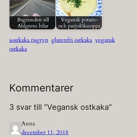
Bagrunden till
Vegansk potatis-
Ahlgrens bilar
och purjolökssoppa
aostkaka risgryn
glutenfri ostkaka
vegansk
ostkaka
Kommentarer
3 svar till ”Vegansk ostkaka”
Anna
december 11, 2018