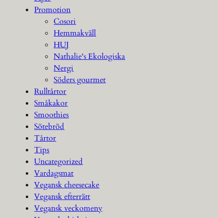
Promotion
Cosori
Hemmakväll
HUJ
Nathalie's Ekologiska
Nergi
Söders gourmet
Rulltårtor
Småkakor
Smoothies
Sötebröd
Tårtor
Tips
Uncategorized
Vardagsmat
Vegansk cheesecake
Vegansk efterrätt
Vegansk veckomeny