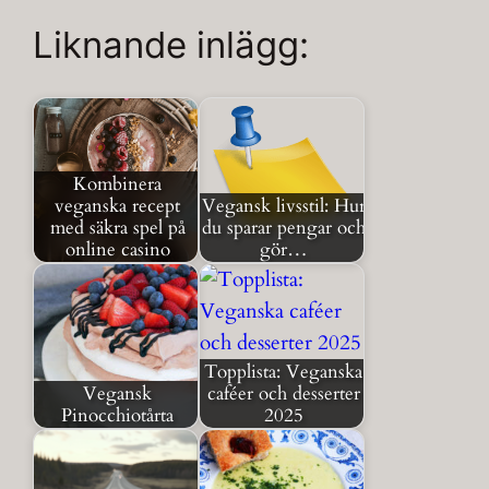
Liknande inlägg:
Kombinera
veganska recept
Vegansk livsstil: Hur
med säkra spel på
du sparar pengar och
online casino
gör…
Topplista: Veganska
Vegansk
caféer och desserter
Pinocchiotårta
2025