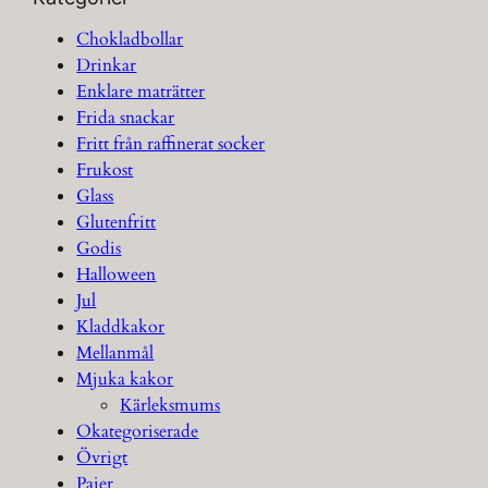
Chokladbollar
Drinkar
Enklare maträtter
Frida snackar
Fritt från raffinerat socker
Frukost
Glass
Glutenfritt
Godis
Halloween
Jul
Kladdkakor
Mellanmål
Mjuka kakor
Kärleksmums
Okategoriserade
Övrigt
Pajer