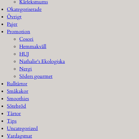
Kärleksmums
Okategoriserade
Övrigt
Pajer
Promotion
Cosori
Hemmakväll
HUJ
Nathalie's Ekologiska
Nergi
Söders gourmet
Rulltårtor
Småkakor
Smoothies
Sötebröd
Tårtor
Tips
Uncategorized
Vardagsmat