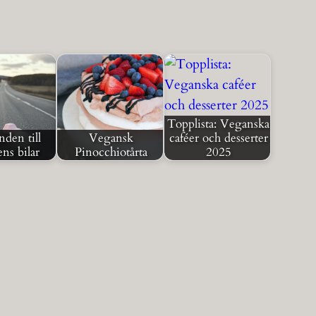
Topplista: Veganska
den till
Vegansk
caféer och desserter
ns bilar
Pinocchiotårta
2025