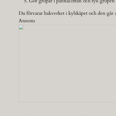
Gör gropar i pannacottan och fyll grope
Du förvarar bakverket i kylskåpet och den går 
Annons