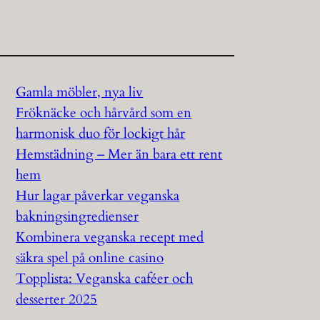
Gamla möbler, nya liv
Fröknäcke och hårvård som en
harmonisk duo för lockigt hår
Hemstädning – Mer än bara ett rent
hem
Hur lagar påverkar veganska
bakningsingredienser
Kombinera veganska recept med
säkra spel på online casino
Topplista: Veganska caféer och
desserter 2025