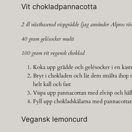
Vit chokladpannacotta
2 dl växtbaserad vispgrädde (jag använder Alpros rö
40 gram gelésocker multi
100 gram vit vegansk choklad
Koka upp grädde och gelésocker i en kastru
Bryt i chokladen och låt dem smälta ihop m
helt kall och fast
Vispa upp pannacottan med elvisp och häll 
Fyll upp chokladskålarna med pannacotta
Vegansk lemoncurd