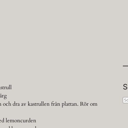
S
strull
färg
S
m och dra av kastrullen från plattan. Rör om
ö
k
 med lemoncurden