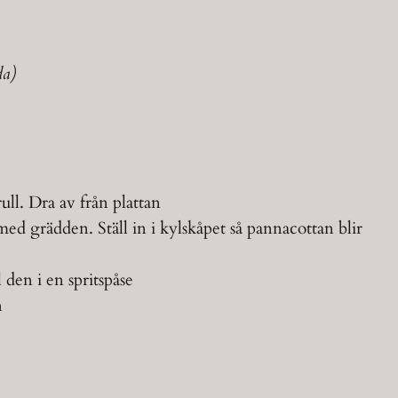
da)
ll. Dra av från plattan
ed grädden. Ställ in i kylskåpet så pannacottan blir
den i en spritspåse
n