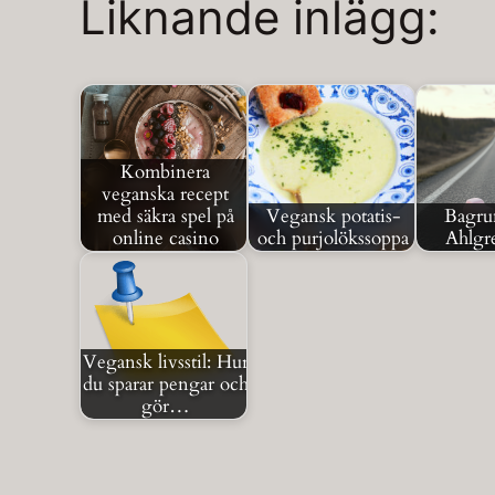
Liknande inlägg:
Kombinera
veganska recept
med säkra spel på
Vegansk potatis-
Bagrun
online casino
och purjolökssoppa
Ahlgre
Vegansk livsstil: Hur
du sparar pengar och
gör…