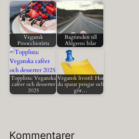
Vegansk
Bagrunden till
Pinocchiotårta
Ahlgrens bilar
Topplista: Veganska
Vegansk livsstil: Hur
caféer och desserter
du sparar pengar och
2025
gör…
Kommentarer