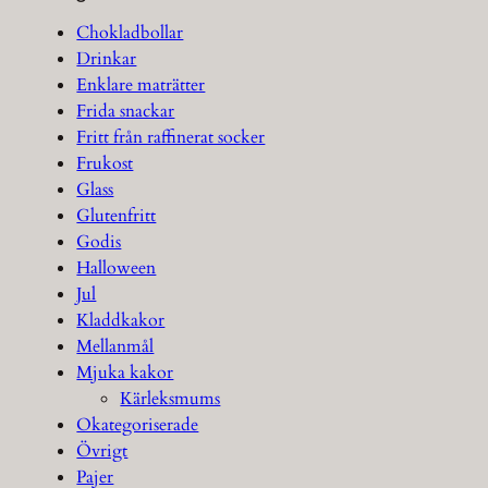
Chokladbollar
Drinkar
Enklare maträtter
Frida snackar
Fritt från raffinerat socker
Frukost
Glass
Glutenfritt
Godis
Halloween
Jul
Kladdkakor
Mellanmål
Mjuka kakor
Kärleksmums
Okategoriserade
Övrigt
Pajer