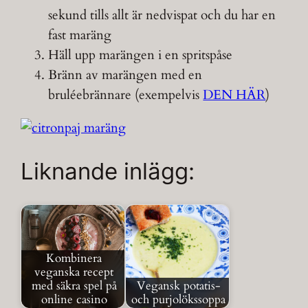
sekund tills allt är nedvispat och du har en
fast maräng
Häll upp marängen i en spritspåse
Bränn av marängen med en
bruléebrännare (exempelvis
DEN HÄR
)
Liknande inlägg:
Kombinera
veganska recept
med säkra spel på
Vegansk potatis-
online casino
och purjolökssoppa