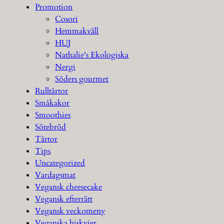
Promotion
Cosori
Hemmakväll
HUJ
Nathalie's Ekologiska
Nergi
Söders gourmet
Rulltårtor
Småkakor
Smoothies
Sötebröd
Tårtor
Tips
Uncategorized
Vardagsmat
Vegansk cheesecake
Vegansk efterrätt
Vegansk veckomeny
Veganska biskvier