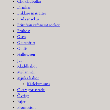
Chokladbollar
Drinkar
Enklare maträtter
Frida snackar
Fritt från raffinerat socker
Frukost
Glass
Glutenfritt
Godis
Halloween
Jul
Kladdkakor
Mellanmål
Mjuka kakor
Kärleksmums
Okategoriserade
Övrigt
Pajer
Promotion