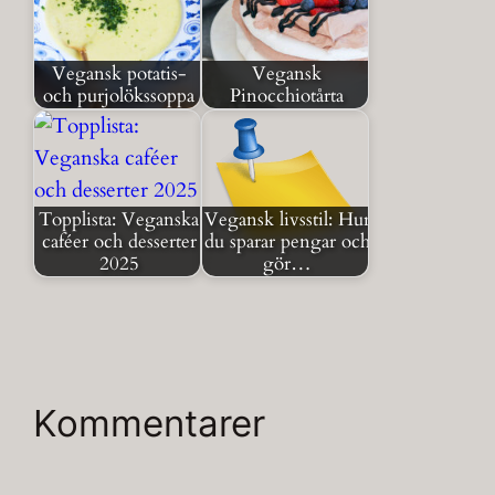
Vegansk potatis-
Vegansk
och purjolökssoppa
Pinocchiotårta
Topplista: Veganska
Vegansk livsstil: Hur
caféer och desserter
du sparar pengar och
2025
gör…
Kommentarer