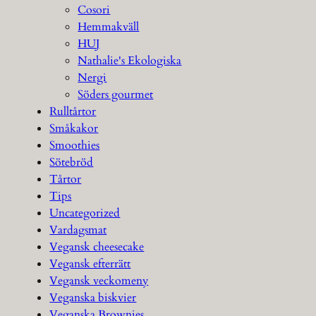
Cosori
Hemmakväll
HUJ
Nathalie's Ekologiska
Nergi
Söders gourmet
Rulltårtor
Småkakor
Smoothies
Sötebröd
Tårtor
Tips
Uncategorized
Vardagsmat
Vegansk cheesecake
Vegansk efterrätt
Vegansk veckomeny
Veganska biskvier
Veganska Brownies