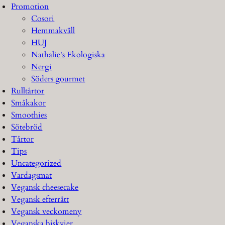
Promotion
Cosori
Hemmakväll
HUJ
Nathalie's Ekologiska
Nergi
Söders gourmet
Rulltårtor
Småkakor
Smoothies
Sötebröd
Tårtor
Tips
Uncategorized
Vardagsmat
Vegansk cheesecake
Vegansk efterrätt
Vegansk veckomeny
Veganska biskvier