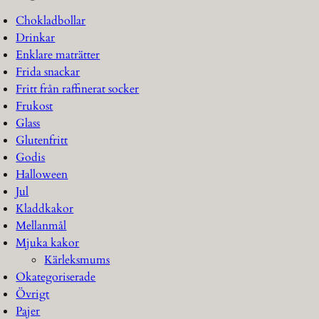
Chokladbollar
Drinkar
Enklare maträtter
Frida snackar
Fritt från raffinerat socker
Frukost
Glass
Glutenfritt
Godis
Halloween
Jul
Kladdkakor
Mellanmål
Mjuka kakor
Kärleksmums
Okategoriserade
Övrigt
Pajer