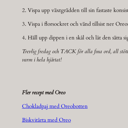
2. Vispa upp växtgrädden till sin fastaste konsiste
3. Vispa i florsockret och vänd tillsist ner Or
4. Häll upp dippen i en skål och låt den sätta s
Trevlig fredag och TACK för alla fina ord, all stött
varm i hela hjärtat!
Fler recept med Oreo
Chokladpaj med Oreobotten
Biskvitårta med Oreo