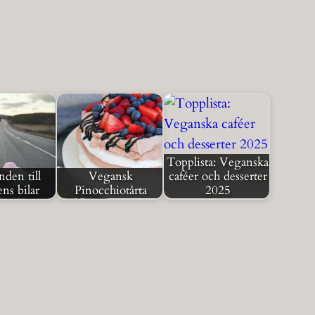
Topplista: Veganska
den till
Vegansk
caféer och desserter
ns bilar
Pinocchiotårta
2025