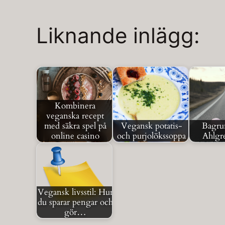
Liknande inlägg:
Kombinera
veganska recept
med säkra spel på
Vegansk potatis-
Bagrun
online casino
och purjolökssoppa
Ahlgre
Vegansk livsstil: Hur
du sparar pengar och
gör…