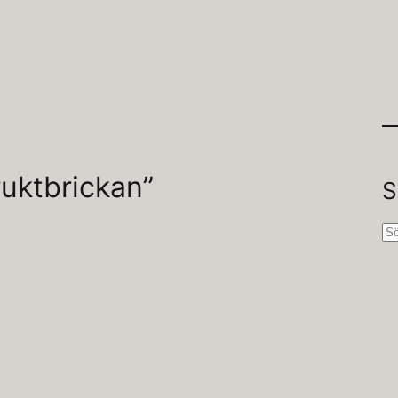
fruktbrickan”
S
S
ö
k