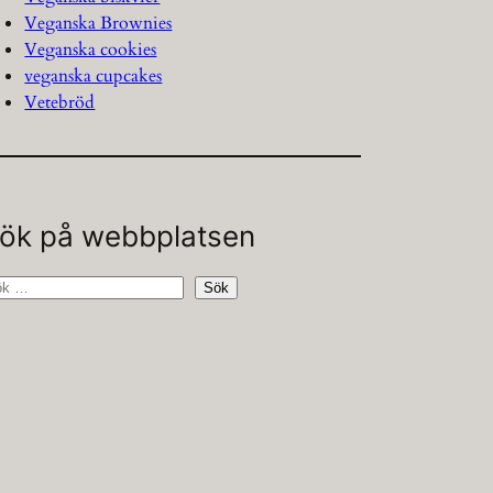
Veganska Brownies
Veganska cookies
veganska cupcakes
Vetebröd
ök på webbplatsen
Sök