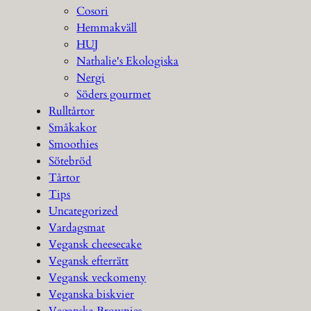
Cosori
Hemmakväll
HUJ
Nathalie's Ekologiska
Nergi
Söders gourmet
Rulltårtor
Småkakor
Smoothies
Sötebröd
Tårtor
Tips
Uncategorized
Vardagsmat
Vegansk cheesecake
Vegansk efterrätt
Vegansk veckomeny
Veganska biskvier