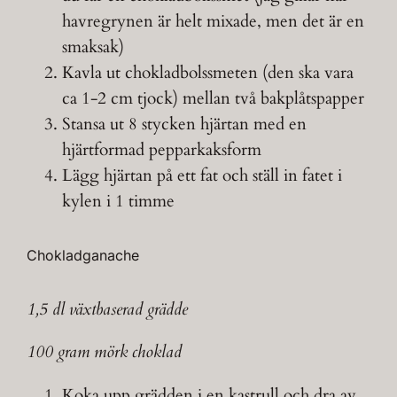
havregrynen är helt mixade, men det är en
smaksak)
Kavla ut chokladbolssmeten (den ska vara
ca 1-2 cm tjock) mellan två bakplåtspapper
Stansa ut 8 stycken hjärtan med en
hjärtformad pepparkaksform
Lägg hjärtan på ett fat och ställ in fatet i
kylen i 1 timme
Chokladganache
1,5 dl växtbaserad grädde
100 gram mörk choklad
Koka upp grädden i en kastrull och dra av