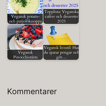
Topplista: Veganska
Vegansk potatis-
caféer och desserter
och purjolökssoppa
2025
Vegansk livsstil: Hur
Vegansk
du sparar pengar och
Pinocchiotårta
gör…
Kommentarer