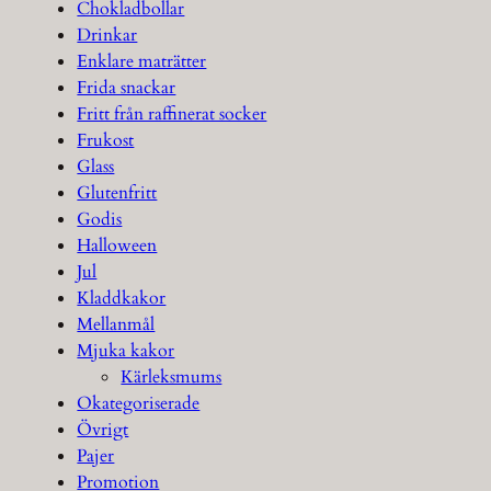
Chokladbollar
Drinkar
Enklare maträtter
Frida snackar
Fritt från raffinerat socker
Frukost
Glass
Glutenfritt
Godis
Halloween
Jul
Kladdkakor
Mellanmål
Mjuka kakor
Kärleksmums
Okategoriserade
Övrigt
Pajer
Promotion