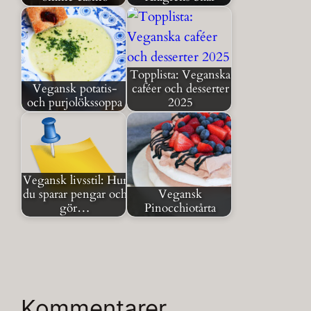
Topplista: Veganska
Vegansk potatis-
caféer och desserter
och purjolökssoppa
2025
Vegansk livsstil: Hur
du sparar pengar och
Vegansk
gör…
Pinocchiotårta
Kommentarer