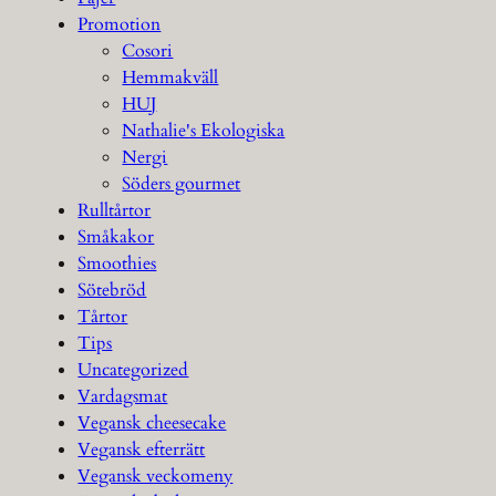
Promotion
Cosori
Hemmakväll
HUJ
Nathalie's Ekologiska
Nergi
Söders gourmet
Rulltårtor
Småkakor
Smoothies
Sötebröd
Tårtor
Tips
Uncategorized
Vardagsmat
Vegansk cheesecake
Vegansk efterrätt
Vegansk veckomeny