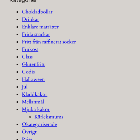
Chokladbollar
Drinkar
Enklare maträtter
Frida snackar
Fritt från raffinerat socker
Frukost
Glass
Glutenfritt
Godis
Halloween
Jul
Kladdkakor
Mellanmål
Mjuka kakor
Kärleksmums
Okategoriserade
Övrigt
Pajer