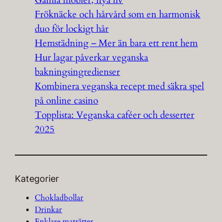
Gamla möbler, nya liv
Fröknäcke och hårvård som en harmonisk
duo för lockigt hår
Hemstädning – Mer än bara ett rent hem
Hur lagar påverkar veganska
bakningsingredienser
Kombinera veganska recept med säkra spel
på online casino
Topplista: Veganska caféer och desserter
2025
Kategorier
Chokladbollar
Drinkar
Enklare maträtter