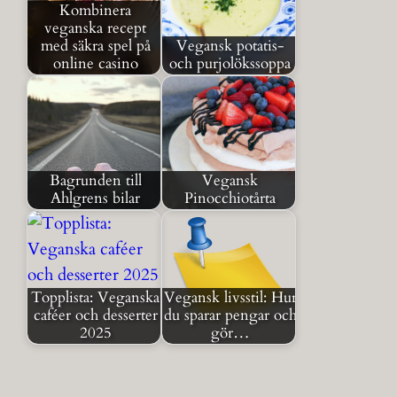
Kombinera
veganska recept
med säkra spel på
Vegansk potatis-
online casino
och purjolökssoppa
Bagrunden till
Vegansk
Ahlgrens bilar
Pinocchiotårta
Topplista: Veganska
Vegansk livsstil: Hur
caféer och desserter
du sparar pengar och
2025
gör…