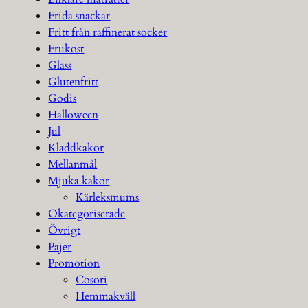
Frida snackar
Fritt från raffinerat socker
Frukost
Glass
Glutenfritt
Godis
Halloween
Jul
Kladdkakor
Mellanmål
Mjuka kakor
Kärleksmums
Okategoriserade
Övrigt
Pajer
Promotion
Cosori
Hemmakväll