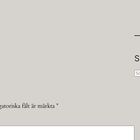
S
S
ö
k
atoriska fält är märkta
*