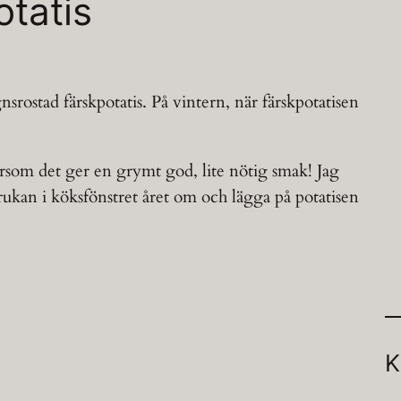
tatis
rostad färskpotatis. På vintern, när färskpotatisen
ftersom det ger en grymt god, lite nötig smak! Jag
krukan i köksfönstret året om och lägga på potatisen
K