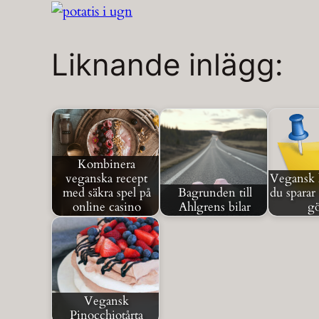
Liknande inlägg:
Kombinera
veganska recept
Vegansk l
med säkra spel på
Bagrunden till
du sparar
online casino
Ahlgrens bilar
g
Vegansk
Pinocchiotårta