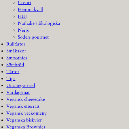
Cosori
Hemmakväll
HUJ
Nathalie's Ekologiska
Nergi
Söders gourmet
Rulltårtor
Småkakor
Smoothies
Sötebröd
Tårtor
Tips
Uncategorized
Vardagsmat
Vegansk cheesecake
Vegansk efterrätt
Vegansk veckomeny
Veganska biskvier
Veganska Brownies