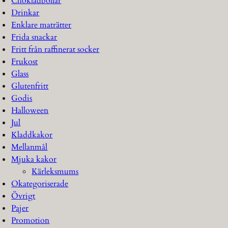
Chokladbollar
Drinkar
Enklare maträtter
Frida snackar
Fritt från raffinerat socker
Frukost
Glass
Glutenfritt
Godis
Halloween
Jul
Kladdkakor
Mellanmål
Mjuka kakor
Kärleksmums
Okategoriserade
Övrigt
Pajer
Promotion