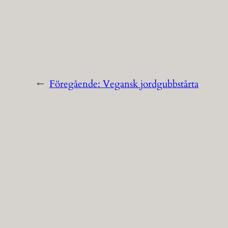
←
Föregående:
Vegansk jordgubbstårta