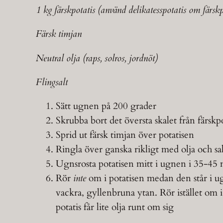
1 kg färskpotatis (använd delikatesspotatis om färskpot
Färsk timjan
Neutral olja (raps, solros, jordnöt)
Flingsalt
Sätt ugnen på 200 grader
Skrubba bort det översta skalet från färsk
Sprid ut färsk timjan över potatisen
Ringla över ganska rikligt med olja och sa
Ugnsrosta potatisen mitt i ugnen i 35-45 
Rör
inte
om i potatisen medan den står i u
vackra, gyllenbruna ytan. Rör istället om i
potatis får lite olja runt om sig