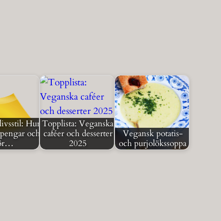
ivsstil: Hur
Topplista: Veganska
 pengar och
caféer och desserter
Vegansk potatis-
ör…
2025
och purjolökssoppa