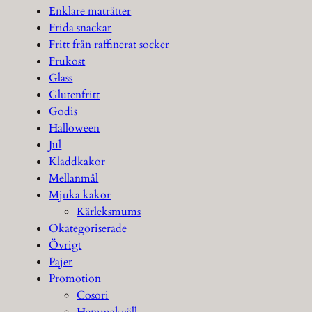
Enklare maträtter
Frida snackar
Fritt från raffinerat socker
Frukost
Glass
Glutenfritt
Godis
Halloween
Jul
Kladdkakor
Mellanmål
Mjuka kakor
Kärleksmums
Okategoriserade
Övrigt
Pajer
Promotion
Cosori