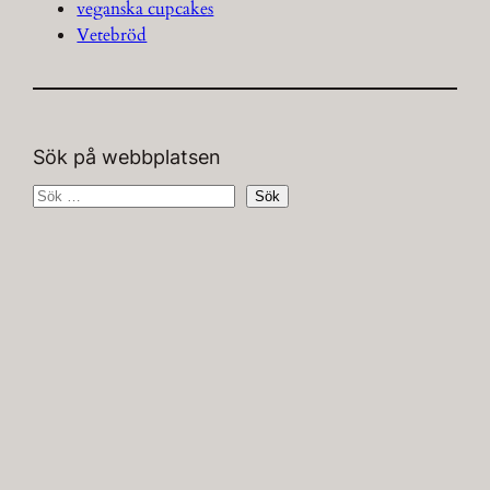
veganska cupcakes
Vetebröd
Sök på webbplatsen
S
Sök
ö
k