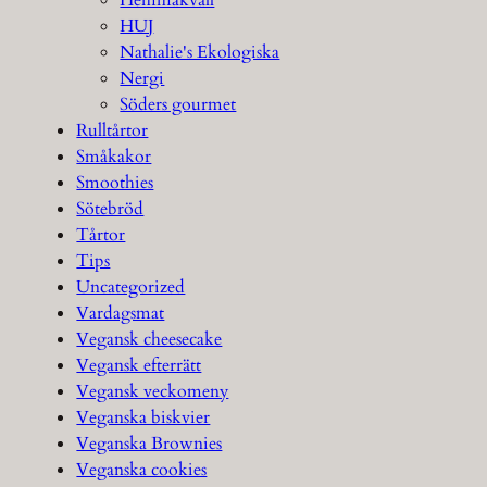
Hemmakväll
HUJ
Nathalie's Ekologiska
Nergi
Söders gourmet
Rulltårtor
Småkakor
Smoothies
Sötebröd
Tårtor
Tips
Uncategorized
Vardagsmat
Vegansk cheesecake
Vegansk efterrätt
Vegansk veckomeny
Veganska biskvier
Veganska Brownies
Veganska cookies