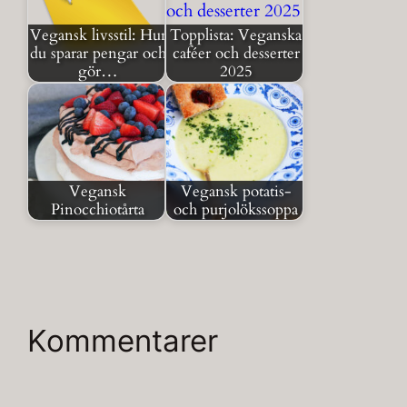
Vegansk livsstil: Hur
Topplista: Veganska
du sparar pengar och
caféer och desserter
gör…
2025
Vegansk
Vegansk potatis-
Pinocchiotårta
och purjolökssoppa
Kommentarer