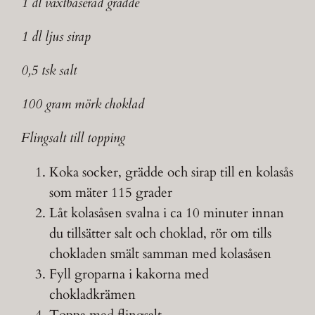
1 dl växtbaserad grädde
1 dl ljus sirap
0,5 tsk salt
100 gram mörk choklad
Flingsalt till topping
Koka socker, grädde och sirap till en kolasås
som mäter 115 grader
Låt kolasåsen svalna i ca 10 minuter innan
du tillsätter salt och choklad, rör om tills
chokladen smält samman med kolasåsen
Fyll groparna i kakorna med
chokladkrämen
Toppa med flingsalt