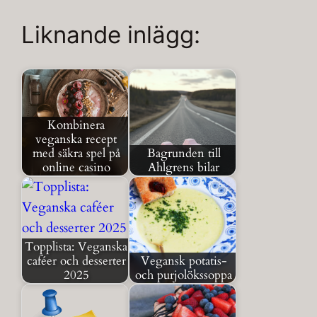
Liknande inlägg:
Kombinera
veganska recept
med säkra spel på
Bagrunden till
online casino
Ahlgrens bilar
Topplista: Veganska
caféer och desserter
Vegansk potatis-
2025
och purjolökssoppa