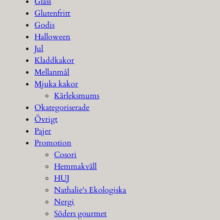
Glass
Glutenfritt
Godis
Halloween
Jul
Kladdkakor
Mellanmål
Mjuka kakor
Kärleksmums
Okategoriserade
Övrigt
Pajer
Promotion
Cosori
Hemmakväll
HUJ
Nathalie's Ekologiska
Nergi
Söders gourmet