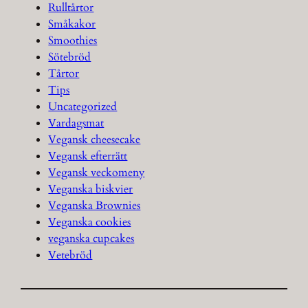
Rulltårtor
Småkakor
Smoothies
Sötebröd
Tårtor
Tips
Uncategorized
Vardagsmat
Vegansk cheesecake
Vegansk efterrätt
Vegansk veckomeny
Veganska biskvier
Veganska Brownies
Veganska cookies
veganska cupcakes
Vetebröd