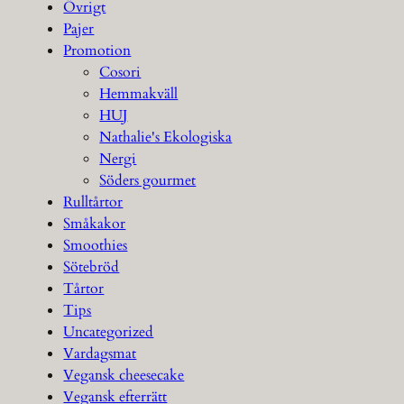
Övrigt
Pajer
Promotion
Cosori
Hemmakväll
HUJ
Nathalie's Ekologiska
Nergi
Söders gourmet
Rulltårtor
Småkakor
Smoothies
Sötebröd
Tårtor
Tips
Uncategorized
Vardagsmat
Vegansk cheesecake
Vegansk efterrätt