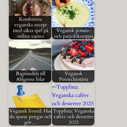
Kombinera
veganska recept
med säkra spel på
Vegansk potatis-
online casino
och purjolökssoppa
Bagrunden till
Vegansk
Ahlgrens bilar
Pinocchiotårta
Vegansk livsstil: Hur
Topplista: Veganska
du sparar pengar och
caféer och desserter
gör…
2025