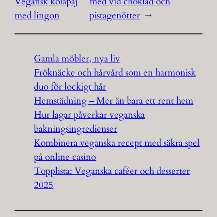
Vegansk kolapaj
med vid choklad och
med lingon
pistagenötter
→
Gamla möbler, nya liv
Fröknäcke och hårvård som en harmonisk
duo för lockigt hår
Hemstädning – Mer än bara ett rent hem
Hur lagar påverkar veganska
bakningsingredienser
Kombinera veganska recept med säkra spel
på online casino
Topplista: Veganska caféer och desserter
2025