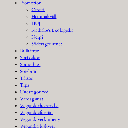
Promotion
Cosori
Hemmakväll
HUJ
Nathalie's Ekologiska
Nergi
Söders gourmet
Rulltårtor
Småkakor
Smoothies
Sötebröd
Tårtor
Tips
Uncategorized
Vardagsmat
Vegansk cheesecake
Vegansk efterrätt
Vegansk veckomeny
Veganska biskvier