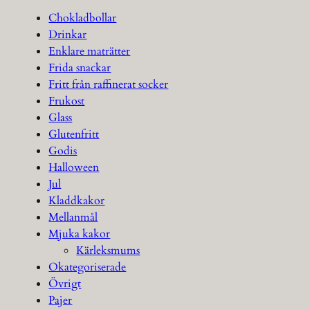
Chokladbollar
Drinkar
Enklare maträtter
Frida snackar
Fritt från raffinerat socker
Frukost
Glass
Glutenfritt
Godis
Halloween
Jul
Kladdkakor
Mellanmål
Mjuka kakor
Kärleksmums
Okategoriserade
Övrigt
Pajer