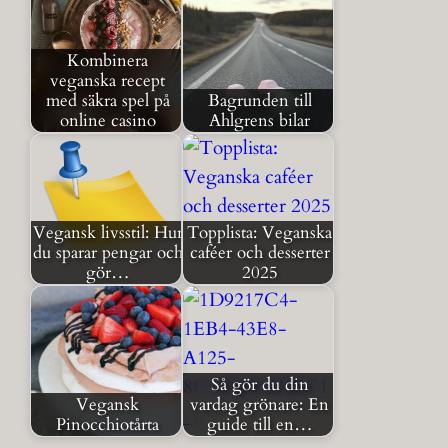
Kombinera
veganska recept
med säkra spel på
Bagrunden till
online casino
Ahlgrens bilar
Vegansk livsstil: Hur
Topplista: Veganska
du sparar pengar och
caféer och desserter
gör…
2025
Så gör du din
Vegansk
vardag grönare: En
Pinocchiotårta
guide till en…