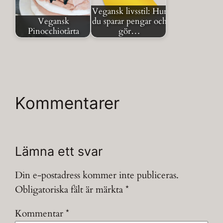
Vegansk livsstil: Hur
Vegansk
du sparar pengar och
Pinocchiotårta
gör…
Kommentarer
Lämna ett svar
Din e-postadress kommer inte publiceras.
Obligatoriska fält är märkta
*
Kommentar
*