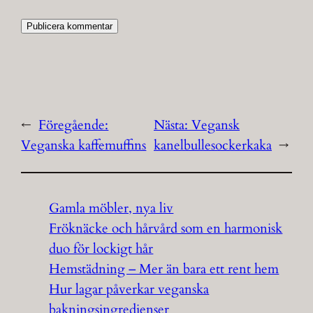
←
Föregående:
Nästa:
Vegansk
Veganska kaffemuffins
kanelbullesockerkaka
→
Gamla möbler, nya liv
Fröknäcke och hårvård som en harmonisk
duo för lockigt hår
Hemstädning – Mer än bara ett rent hem
Hur lagar påverkar veganska
bakningsingredienser