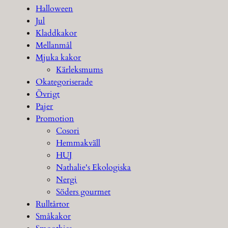
Halloween
Jul
Kladdkakor
Mellanmål
Mjuka kakor
Kärleksmums
Okategoriserade
Övrigt
Pajer
Promotion
Cosori
Hemmakväll
HUJ
Nathalie's Ekologiska
Nergi
Söders gourmet
Rulltårtor
Småkakor