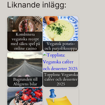
Liknande inlägg:
Kombinera
veganska recept
med säkra spel på
Vegansk potatis-
online casino
och purjolökssoppa
Topplista: Veganska
Bagrunden till
caféer och desserter
Ahlgrens bilar
2025