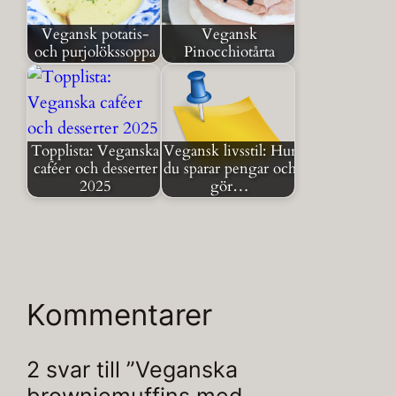
Vegansk potatis-
Vegansk
och purjolökssoppa
Pinocchiotårta
Topplista: Veganska
Vegansk livsstil: Hur
caféer och desserter
du sparar pengar och
2025
gör…
Kommentarer
2 svar till ”Veganska