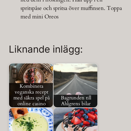
spritspåse och spritsa över muffinsen. Toppa
med mini Oreos
Liknande inlägg:
Kombinera
veganska recept
med säkra spel på
Bagrunden till
online casino
Ahlgrens bilar