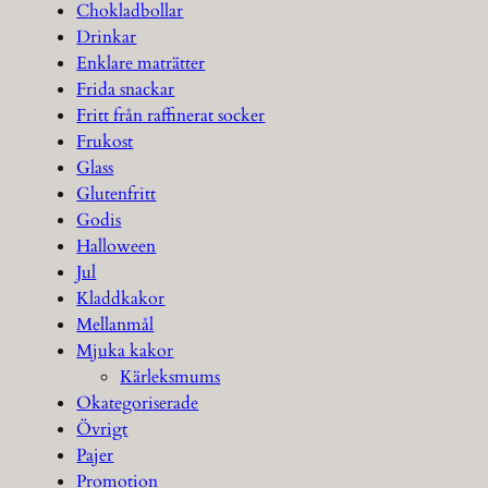
Chokladbollar
Drinkar
Enklare maträtter
Frida snackar
Fritt från raffinerat socker
Frukost
Glass
Glutenfritt
Godis
Halloween
Jul
Kladdkakor
Mellanmål
Mjuka kakor
Kärleksmums
Okategoriserade
Övrigt
Pajer
Promotion