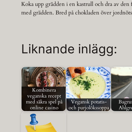
Koka upp grädden i en kastrull och dra av den f
med grädden. Bred på chokladen över jordnötsko
Liknande inlägg:
Kombinera
veganska recept
med säkra spel på
Vegansk potatis-
Bagrun
online casino
och purjolökssoppa
Ahlgre