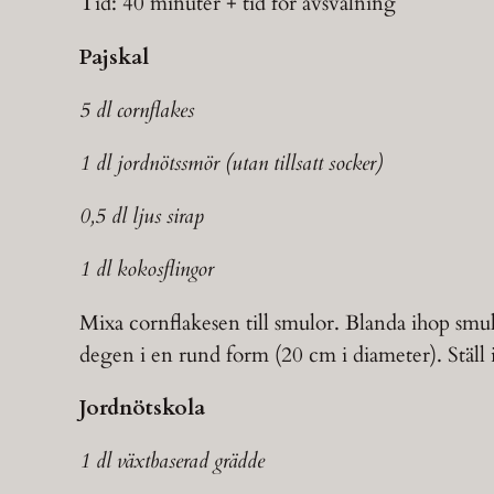
Tid: 40 minuter + tid för avsvalning
Pajskal
5 dl cornflakes
1 dl jordnötssmör (utan tillsatt socker)
0,5 dl ljus sirap
1 dl kokosflingor
Mixa cornflakesen till smulor. Blanda ihop smu
degen i en rund form (20 cm i diameter). Ställ 
Jordnötskola
1 dl växtbaserad grädde