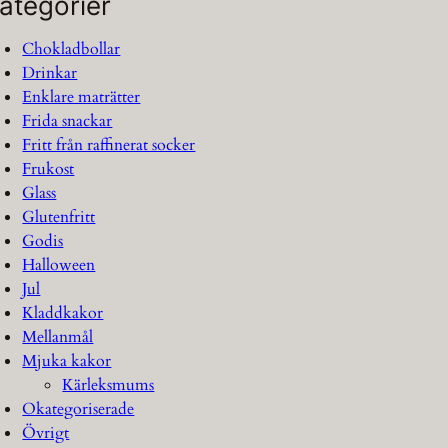
ategorier
Chokladbollar
Drinkar
Enklare maträtter
Frida snackar
Fritt från raffinerat socker
Frukost
Glass
Glutenfritt
Godis
Halloween
Jul
Kladdkakor
Mellanmål
Mjuka kakor
Kärleksmums
Okategoriserade
Övrigt