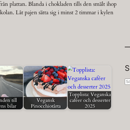
rån plattan. Blanda i chokladen tills den smält ihop
lan. Låt pajen sätta sig i minst 2 timmar i kylen
S
S
ö
Topplista: Veganska
k
den till
Vegansk
caféer och desserter
ns bilar
Pinocchiotårta
2025