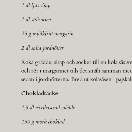
1 dl ljus sirap
1 dl strösocker
25 g mjölkfritt margarin
2 dl salta jordnötter
Koka grädde, sirap och socker till en kola sås s
och rör i margarinet tills det smält samman med
sedan i jordnötterna. Bred ut kolasåsen i pajskalet
Chokladtäcke
1,5 dl växtbaserad grädde
150 g mörk choklad