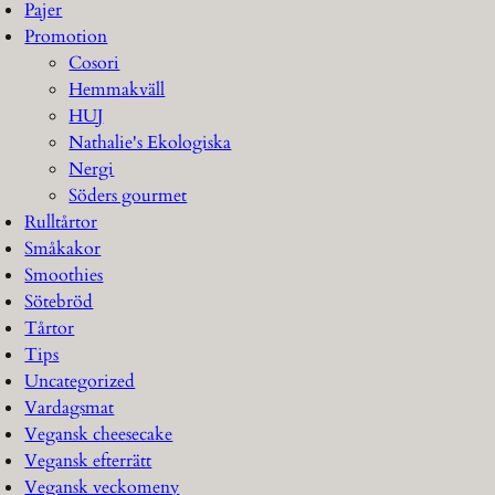
Pajer
Promotion
Cosori
Hemmakväll
HUJ
Nathalie's Ekologiska
Nergi
Söders gourmet
Rulltårtor
Småkakor
Smoothies
Sötebröd
Tårtor
Tips
Uncategorized
Vardagsmat
Vegansk cheesecake
Vegansk efterrätt
Vegansk veckomeny