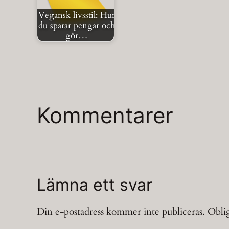
Vegansk livsstil: Hur
du sparar pengar och
gör…
Kommentarer
Lämna ett svar
Din e-postadress kommer inte publiceras.
Oblig