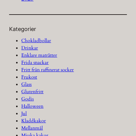
Kategorier
Chokladbollar
Drinkar
Enklare maträtter
Frida snackar
Fritt från raffinerat socker
Frukost
Glass
Glutenfritt
Godis
Halloween
Jul
Kladdkakor
Mellanmål
Mjuka kakor