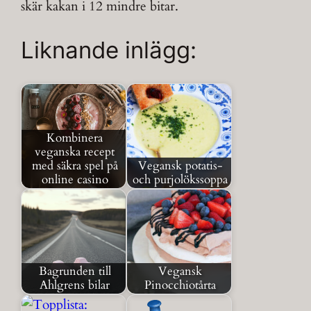
skär kakan i 12 mindre bitar.
Liknande inlägg:
Kombinera
veganska recept
med säkra spel på
Vegansk potatis-
online casino
och purjolökssoppa
Bagrunden till
Vegansk
Ahlgrens bilar
Pinocchiotårta