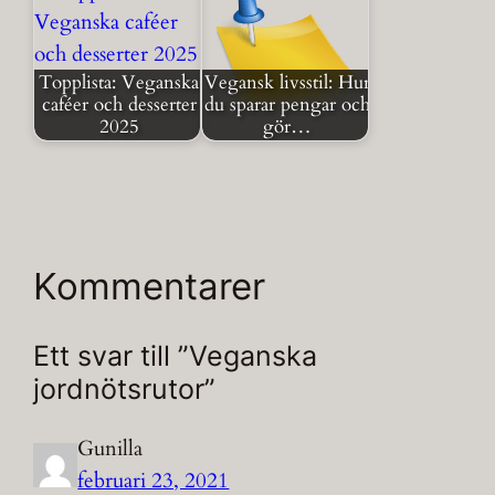
Topplista: Veganska
Vegansk livsstil: Hur
caféer och desserter
du sparar pengar och
2025
gör…
Kommentarer
Ett svar till ”Veganska
jordnötsrutor”
Gunilla
februari 23, 2021