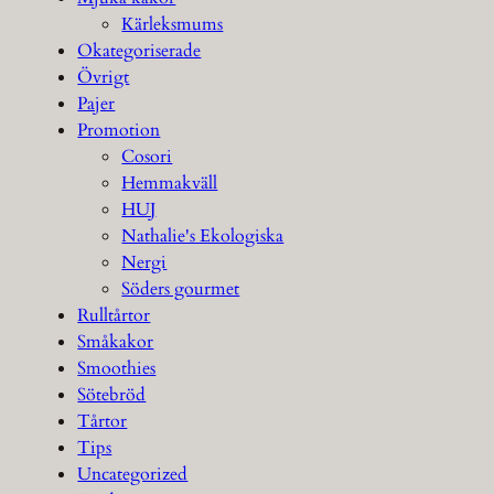
Kärleksmums
Okategoriserade
Övrigt
Pajer
Promotion
Cosori
Hemmakväll
HUJ
Nathalie's Ekologiska
Nergi
Söders gourmet
Rulltårtor
Småkakor
Smoothies
Sötebröd
Tårtor
Tips
Uncategorized