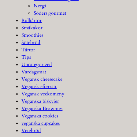
Nergi
Söders gourmet
Rulltårtor
Småkakor
Smoothies
Sötebröd
Tårtor
Tips
Uncategorized
Vardagsmat
Vegansk cheesecake
Vegansk efterrätt
Vegansk veckomeny
Veganska biskvier
Veganska Brownies
Veganska cookies
veganska cupcakes
Vetebröd