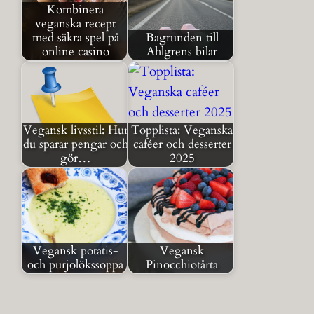
Kombinera
veganska recept
med säkra spel på
Bagrunden till
online casino
Ahlgrens bilar
Vegansk livsstil: Hur
Topplista: Veganska
du sparar pengar och
caféer och desserter
gör…
2025
Vegansk potatis-
Vegansk
och purjolökssoppa
Pinocchiotårta