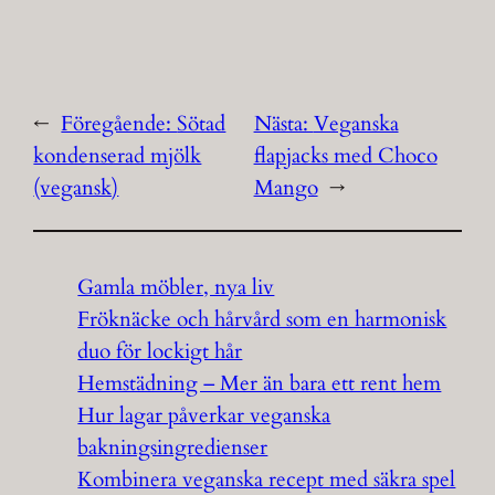
←
Föregående:
Sötad
Nästa:
Veganska
kondenserad mjölk
flapjacks med Choco
(vegansk)
Mango
→
Gamla möbler, nya liv
Fröknäcke och hårvård som en harmonisk
duo för lockigt hår
Hemstädning – Mer än bara ett rent hem
Hur lagar påverkar veganska
bakningsingredienser
Kombinera veganska recept med säkra spel