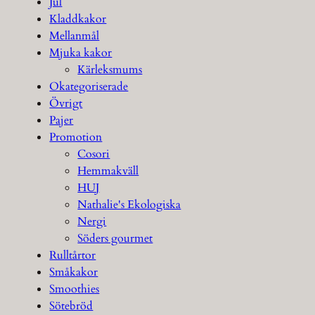
Jul
Kladdkakor
Mellanmål
Mjuka kakor
Kärleksmums
Okategoriserade
Övrigt
Pajer
Promotion
Cosori
Hemmakväll
HUJ
Nathalie's Ekologiska
Nergi
Söders gourmet
Rulltårtor
Småkakor
Smoothies
Sötebröd