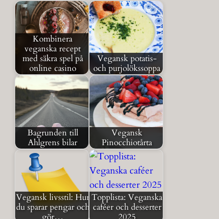
Kombinera
veganska recept
med säkra spel på
Vegansk potatis-
online casino
och purjolökssoppa
Bagrunden till
Vegansk
Ahlgrens bilar
Pinocchiotårta
Vegansk livsstil: Hur
Topplista: Veganska
du sparar pengar och
caféer och desserter
gör…
2025