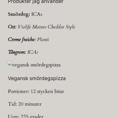
Produkter jag använder
Smördeg:
ICAs
Ost:
Violife Mature Cheddar Style
Creme fraiche:
Planti
Tångrom:
ICAs
Vegansk smördegspizza
Portioner: 12 stycken bitar
Tid: 20 minuter
Ugn: 225 grader