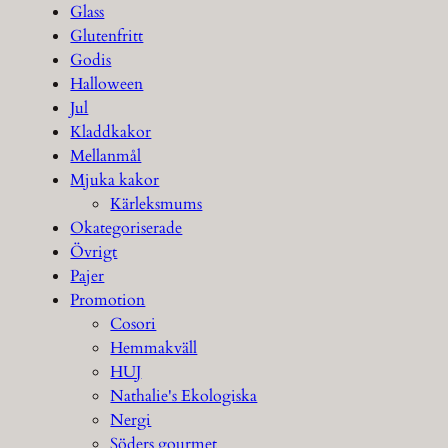
Glass
Glutenfritt
Godis
Halloween
Jul
Kladdkakor
Mellanmål
Mjuka kakor
Kärleksmums
Okategoriserade
Övrigt
Pajer
Promotion
Cosori
Hemmakväll
HUJ
Nathalie's Ekologiska
Nergi
Söders gourmet