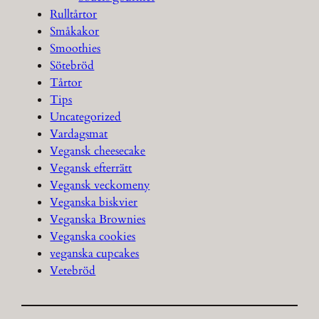
Rulltårtor
Småkakor
Smoothies
Sötebröd
Tårtor
Tips
Uncategorized
Vardagsmat
Vegansk cheesecake
Vegansk efterrätt
Vegansk veckomeny
Veganska biskvier
Veganska Brownies
Veganska cookies
veganska cupcakes
Vetebröd