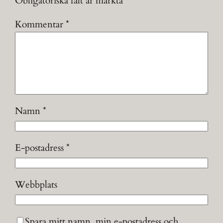
Obligatoriska fält är märkta
*
Kommentar
*
Namn
*
E-postadress
*
Webbplats
Spara mitt namn, min e-postadress och