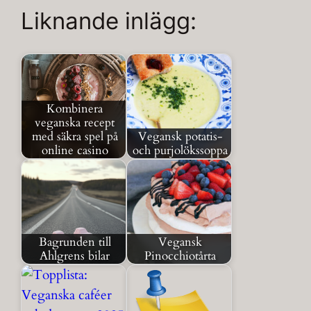
Liknande inlägg:
Kombinera
veganska recept
med säkra spel på
Vegansk potatis-
online casino
och purjolökssoppa
Bagrunden till
Vegansk
Ahlgrens bilar
Pinocchiotårta