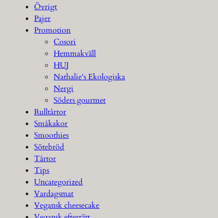
Övrigt
Pajer
Promotion
Cosori
Hemmakväll
HUJ
Nathalie's Ekologiska
Nergi
Söders gourmet
Rulltårtor
Småkakor
Smoothies
Sötebröd
Tårtor
Tips
Uncategorized
Vardagsmat
Vegansk cheesecake
Vegansk efterrätt