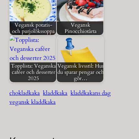
Vegansk potatis-
Vegansk
och purjolökssoppa
Pinocchiotårta
Topplista: Veganska
Vegansk livsstil: Hur
caféer och desserter
du sparar pengar och
2025
gör…
chokladkaka
kladdkaka
kladdkakans dag
vegansk kladdkaka