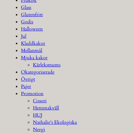
Frukost
Glass
Glutenfritt
Godis
Halloween
Jul
Kladdkakor
Mellanmål
Mjuka kakor
Kärleksmums
Okategoriserade
Övrigt
Pajer
Promotion
Cosori
Hemmakväll
HUJ
Nathalie's Ekologiska
Nergi