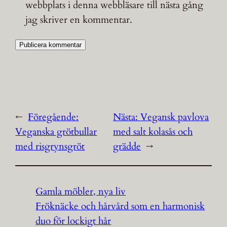
webbplats i denna webbläsare till nästa gång
jag skriver en kommentar.
←
Föregående:
Nästa:
Vegansk pavlova
Veganska grötbullar
med salt kolasås och
med risgrynsgröt
grädde
→
Gamla möbler, nya liv
Fröknäcke och hårvård som en harmonisk
duo för lockigt hår