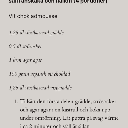
saffranskaka och hallon (4 portioner)
Vit chokladmousse
1,25 dl växtbaserad grädde
0,5 dl strösocker
1 krm agar agar
100 gram vegansk vit choklad
1,25 dl växtbaserad vispgrädde
Tillsätt den första delen grädde, strösocker
och agar agar i en kastrull och koka upp
under omrörning. Låt puttra på svag värme
i ca 2 minuter och ställ åt sidan