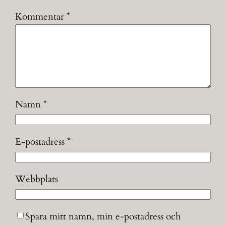
Kommentar
*
Namn
*
E-postadress
*
Webbplats
Spara mitt namn, min e-postadress och