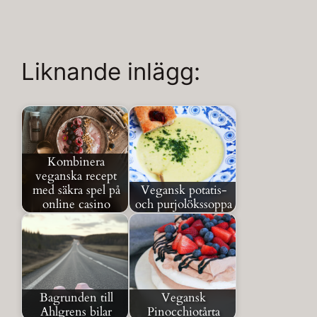
Liknande inlägg:
Kombinera
veganska recept
med säkra spel på
Vegansk potatis-
online casino
och purjolökssoppa
Bagrunden till
Vegansk
Ahlgrens bilar
Pinocchiotårta