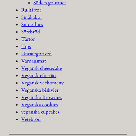
Söders gourmet
Rulltårtor
Småkakor
Smoothies
Sötebröd
Tårtor
Tips
Uncategorized
Vardagsmat
Vegansk cheesecake
Vegansk efterrätt
Vegansk veckomeny
Veganska biskvier
Veganska Brownies
Veganska cookies
veganska cupcakes
Vetebröd